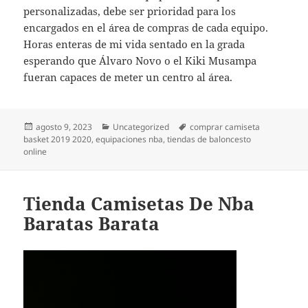
personalizadas, debe ser prioridad para los
encargados en el área de compras de cada equipo.
Horas enteras de mi vida sentado en la grada
esperando que Álvaro Novo o el Kiki Musampa
fueran capaces de meter un centro al área.
Publicado
Categorías
Etiquetas
agosto 9, 2023
Uncategorized
comprar camiseta
el
basket 2019 2020
,
equipaciones nba
,
tiendas de baloncesto
online
Tienda Camisetas De Nba
Baratas Barata