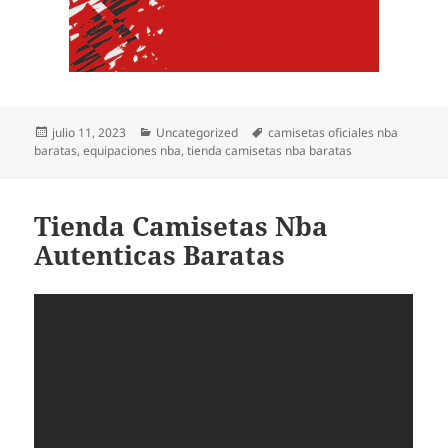
Publicado
Categorías
Etiquetas
julio 11, 2023
Uncategorized
camisetas oficiales nba
el
baratas
,
equipaciones nba
,
tienda camisetas nba baratas
Tienda Camisetas Nba
Autenticas Baratas