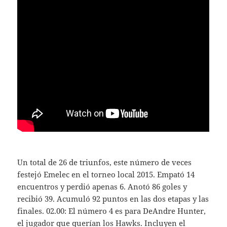
Un total de 26 de triunfos, este número de veces
festejó Emelec en el torneo local 2015. Empató 14
encuentros y perdió apenas 6. Anotó 86 goles y
recibió 39. Acumuló 92 puntos en las dos etapas y las
finales. 02.00: El número 4 es para DeAndre Hunter,
el jugador que querían los Hawks. Incluyen el