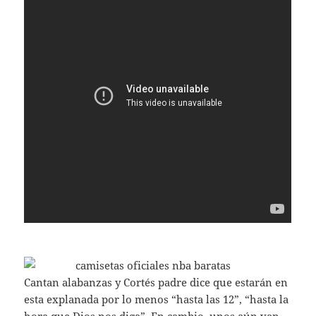
Cantan alabanzas y Cortés padre dice que estarán en
esta explanada por lo menos “hasta las 12”, “hasta la
hora que Dios nos diga”. En cambio, unos aún van