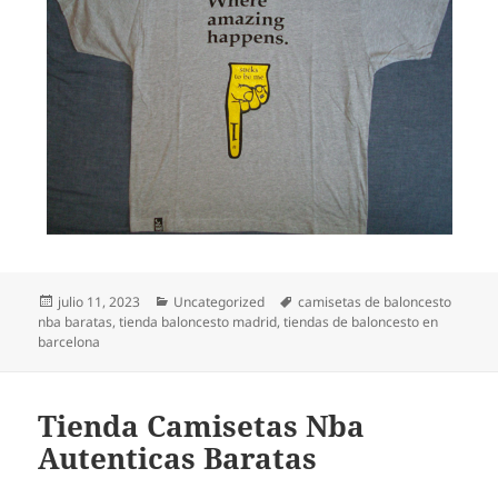
Publicado
Categorías
Etiquetas
julio 11, 2023
Uncategorized
camisetas de baloncesto
el
nba baratas
,
tienda baloncesto madrid
,
tiendas de baloncesto en
barcelona
Tienda Camisetas Nba
Autenticas Baratas