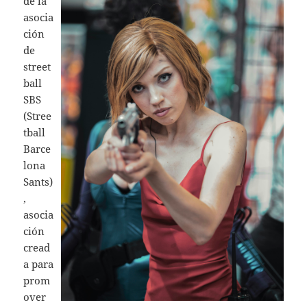
de la
asocia
ción
de
street
ball
SBS
(Stree
tball
Barce
lona
Sants)
,
asocia
ción
cread
a para
prom
over