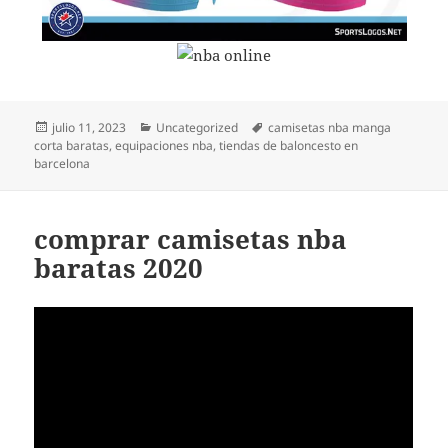
Publicado
Categorías
Etiquetas
julio 11, 2023
Uncategorized
camisetas nba manga
el
corta baratas
,
equipaciones nba
,
tiendas de baloncesto en
barcelona
comprar camisetas nba
baratas 2020