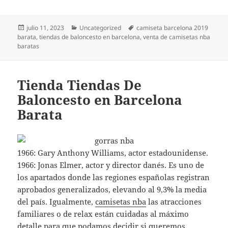
Publicado
Categorías
Etiquetas
julio 11, 2023
Uncategorized
camiseta barcelona 2019
el
barata
,
tiendas de baloncesto en barcelona
,
venta de camisetas nba
baratas
Tienda Tiendas De
Baloncesto en Barcelona
Barata
1966: Gary Anthony Williams, actor estadounidense.
1966: Jonas Elmer, actor y director danés. Es uno de
los apartados donde las regiones españolas registran
aprobados generalizados, elevando al 9,3% la media
del país. Igualmente,
camisetas nba
las atracciones
familiares o de relax están cuidadas al máximo
detalle para que podamos decidir si queremos