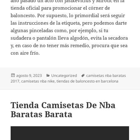
año pasado un acto con Jasikevicius y Mirotic en la
tienda oficial para promocionar el córner de
baloncesto. Por supuesto, lo primordial será seguir
las instrucciones de la etiqueta, pero podemos darte
algunas pinceladas como, por ejemplo, si tu
sudadera o pantalón lleva algodón, evita la secadora
y, en caso de no tener más remedio, procura que sea
con aire frío.
Publicado
Categorías
Etiquetas
agosto 9, 2023
Uncategorized
camisetas nba baratas
el
2017
,
camisetas nba nike
,
tiendas de baloncesto en barcelona
Tienda Camisetas De Nba
Baratas Barata