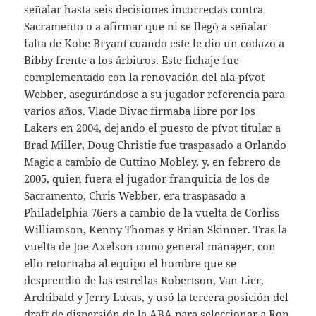
señalar hasta seis decisiones incorrectas contra
Sacramento o a afirmar que ni se llegó a señalar
falta de Kobe Bryant cuando este le dio un codazo a
Bibby frente a los árbitros. Este fichaje fue
complementado con la renovación del ala-pívot
Webber, asegurándose a su jugador referencia para
varios años. Vlade Divac firmaba libre por los
Lakers en 2004, dejando el puesto de pívot titular a
Brad Miller, Doug Christie fue traspasado a Orlando
Magic a cambio de Cuttino Mobley, y, en febrero de
2005, quien fuera el jugador franquicia de los de
Sacramento, Chris Webber, era traspasado a
Philadelphia 76ers a cambio de la vuelta de Corliss
Williamson, Kenny Thomas y Brian Skinner. Tras la
vuelta de Joe Axelson como general mánager, con
ello retornaba al equipo el hombre que se
desprendió de las estrellas Robertson, Van Lier,
Archibald y Jerry Lucas, y usó la tercera posición del
draft de dispersión de la ABA para seleccionar a Ron