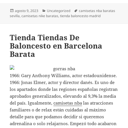
Publicado
Categorías
Etiquetas
agosto 9, 2023
Uncategorized
camisetas nba baratas
el
sevilla
,
camisetas nike baratas
,
tienda baloncesto madrid
Tienda Tiendas De
Baloncesto en Barcelona
Barata
1966: Gary Anthony Williams, actor estadounidense.
1966: Jonas Elmer, actor y director danés. Es uno de
los apartados donde las regiones españolas registran
aprobados generalizados, elevando al 9,3% la media
del país. Igualmente,
camisetas nba
las atracciones
familiares o de relax están cuidadas al máximo
detalle para que podamos decidir si queremos
adrenalina o solo relajarnos. Empezó todo acabaron