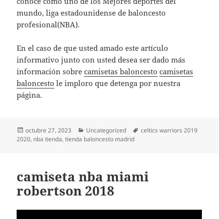
conoce como uno de los Mejores deportes del
mundo, liga estadounidense de baloncesto
profesional(NBA).
En el caso de que usted amado este artículo
informativo junto con usted desea ser dado más
información sobre
camisetas baloncesto
camisetas
baloncesto
le imploro que detenga por nuestra
página.
Publicado
Categorías
Etiquetas
octubre 27, 2023
Uncategorized
celtics warriors 2019
el
2020
,
nba tienda
,
tienda baloncesto madrid
camiseta nba miami
robertson 2018