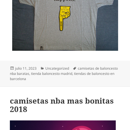
Publicado
Categorías
Etiquetas
julio 11, 2023
Uncategorized
camisetas de baloncesto
el
nba baratas
,
tienda baloncesto madrid
,
tiendas de baloncesto en
barcelona
camisetas nba mas bonitas
2018