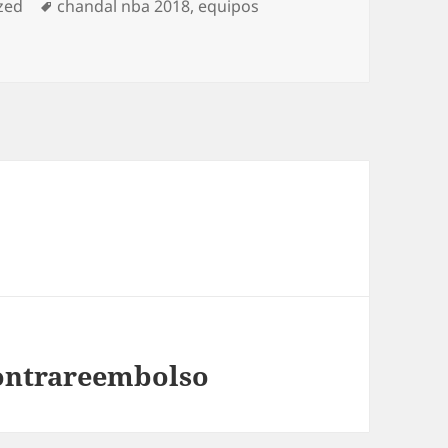
Etiquetas
zed
chandal nba 2018
,
equipos
contrareembolso