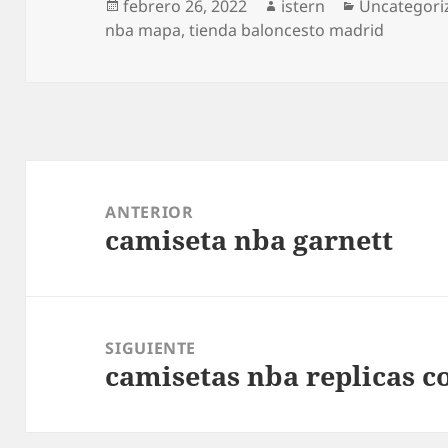
Publicado
Autor
Categorías
febrero 26, 2022
istern
Uncategori
el
nba mapa
,
tienda baloncesto madrid
Navegación
de
ANTERIOR
camiseta nba garnett
entradas
Entrada
anterior:
SIGUIENTE
camisetas nba replicas 
Entrada
siguiente: