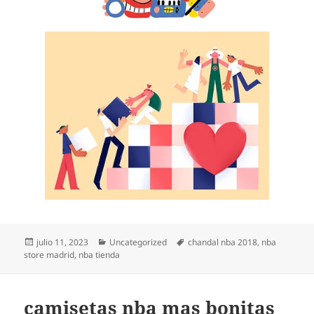
Publicado
Categorías
Etiquetas
julio 11, 2023
Uncategorized
chandal nba 2018
,
nba
el
store madrid
,
nba tienda
camisetas nba mas bonitas