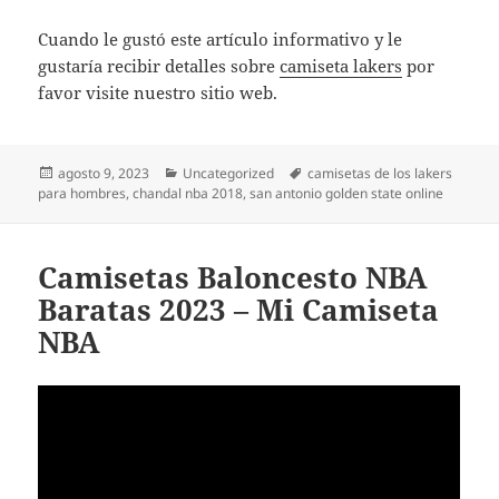
Cuando le gustó este artículo informativo y le
gustaría recibir detalles sobre
camiseta lakers
por
favor visite nuestro sitio web.
Publicado
Categorías
Etiquetas
agosto 9, 2023
Uncategorized
camisetas de los lakers
el
para hombres
,
chandal nba 2018
,
san antonio golden state online
Camisetas Baloncesto NBA
Baratas 2023 – Mi Camiseta
NBA