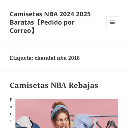
Camisetas NBA 2024 2025
Baratas【Pedido por
Correo】
MENÚ
Y
WIDGETS
Etiqueta:
chandal nba 2018
Camisetas NBA Rebajas
P
o
r
s