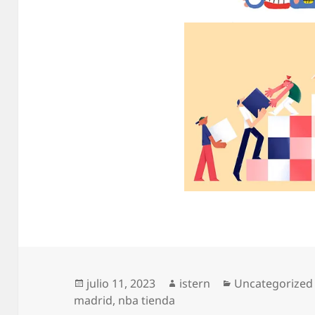
Publicado
Autor
Categorías
julio 11, 2023
istern
Uncategorized
el
madrid
,
nba tienda