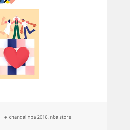
Etiquetas
chandal nba 2018
,
nba store