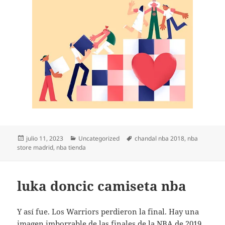
Publicado
Categorías
Etiquetas
julio 11, 2023
Uncategorized
chandal nba 2018
,
nba
el
store madrid
,
nba tienda
luka doncic camiseta nba
Y así fue. Los Warriors perdieron la final. Hay una
imagen imborrable de las finales de la NBA de 2019.