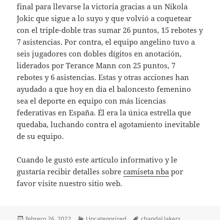
final para llevarse la victoria gracias a un Nikola
Jokic que sigue a lo suyo y que volvió a coquetear
con el triple-doble tras sumar 26 puntos, 15 rebotes y
7 asistencias. Por contra, el equipo angelino tuvo a
seis jugadores con dobles dígitos en anotación,
liderados por Terance Mann con 25 puntos, 7
rebotes y 6 asistencias. Estas y otras acciones han
ayudado a que hoy en día el baloncesto femenino
sea el deporte en equipo con más licencias
federativas en España. Él era la única estrella que
quedaba, luchando contra el agotamiento inevitable
de su equipo.
Cuando le gustó este artículo informativo y le
gustaría recibir detalles sobre
camiseta nba
por
favor visite nuestro sitio web.
Publicado
Categorías
Etiquetas
febrero 26, 2022
Uncategorized
chandal lakers
,