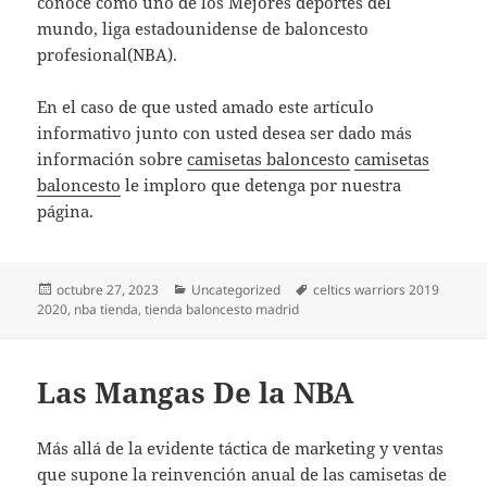
conoce como uno de los Mejores deportes del
mundo, liga estadounidense de baloncesto
profesional(NBA).
En el caso de que usted amado este artículo
informativo junto con usted desea ser dado más
información sobre
camisetas baloncesto
camisetas
baloncesto
le imploro que detenga por nuestra
página.
Publicado
Categorías
Etiquetas
octubre 27, 2023
Uncategorized
celtics warriors 2019
el
2020
,
nba tienda
,
tienda baloncesto madrid
Las Mangas De la NBA
Más allá de la evidente táctica de marketing y ventas
que supone la reinvención anual de las camisetas de