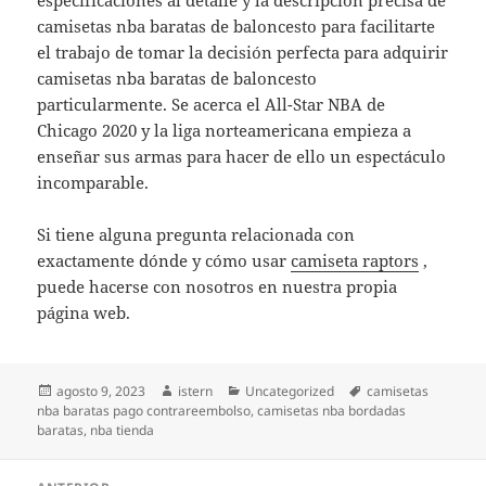
especificaciones al detalle y la descripción precisa de
camisetas nba baratas de baloncesto para facilitarte
el trabajo de tomar la decisión perfecta para adquirir
camisetas nba baratas de baloncesto
particularmente. Se acerca el All-Star NBA de
Chicago 2020 y la liga norteamericana empieza a
enseñar sus armas para hacer de ello un espectáculo
incomparable.
Si tiene alguna pregunta relacionada con
exactamente dónde y cómo usar
camiseta raptors
,
puede hacerse con nosotros en nuestra propia
página web.
Publicado
Autor
Categorías
Etiquetas
agosto 9, 2023
istern
Uncategorized
camisetas
el
nba baratas pago contrareembolso
,
camisetas nba bordadas
baratas
,
nba tienda
Navegación