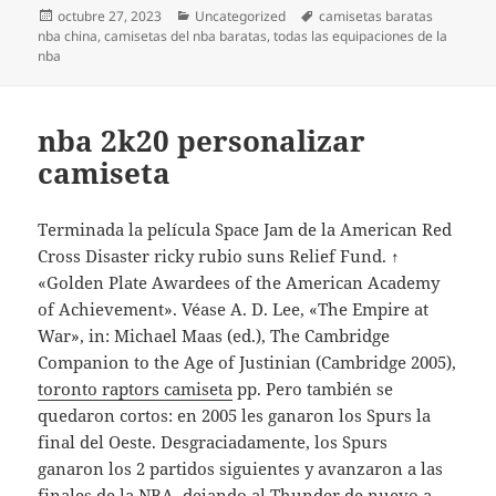
Publicado
Categorías
Etiquetas
octubre 27, 2023
Uncategorized
camisetas baratas
el
nba china
,
camisetas del nba baratas
,
todas las equipaciones de la
nba
nba 2k20 personalizar
camiseta
Terminada la película Space Jam de la American Red
Cross Disaster ricky rubio suns Relief Fund. ↑
«Golden Plate Awardees of the American Academy
of Achievement». Véase A. D. Lee, «The Empire at
War», in: Michael Maas (ed.), The Cambridge
Companion to the Age of Justinian (Cambridge 2005),
toronto raptors camiseta
pp. Pero también se
quedaron cortos: en 2005 les ganaron los Spurs la
final del Oeste. Desgraciadamente, los Spurs
ganaron los 2 partidos siguientes y avanzaron a las
finales de la NBA, dejando al Thunder de nuevo a