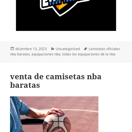
Publicado
Categorías
Etiquetas
diciembre 13, 2023
Uncategorized
camisetas oficiales
el
nba baratas
,
equipaciones nba
,
todas las equipaciones de la nba
venta de camisetas nba
baratas