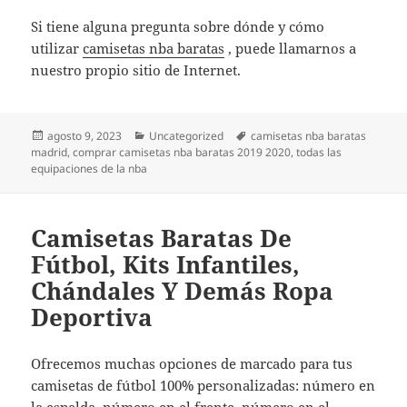
Si tiene alguna pregunta sobre dónde y cómo
utilizar
camisetas nba baratas
, puede llamarnos a
nuestro propio sitio de Internet.
Publicado
Categorías
Etiquetas
agosto 9, 2023
Uncategorized
camisetas nba baratas
el
madrid
,
comprar camisetas nba baratas 2019 2020
,
todas las
equipaciones de la nba
Camisetas Baratas De
Fútbol, Kits Infantiles,
Chándales Y Demás Ropa
Deportiva
Ofrecemos muchas opciones de marcado para tus
camisetas de fútbol 100% personalizadas: número en
la espalda, número en el frente, número en el