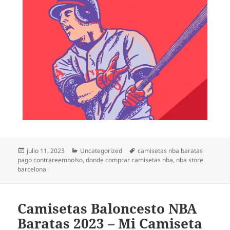
Publicado
Categorías
Etiquetas
julio 11, 2023
Uncategorized
camisetas nba baratas
el
pago contrareembolso
,
donde comprar camisetas nba
,
nba store
barcelona
Camisetas Baloncesto NBA
Baratas 2023 – Mi Camiseta