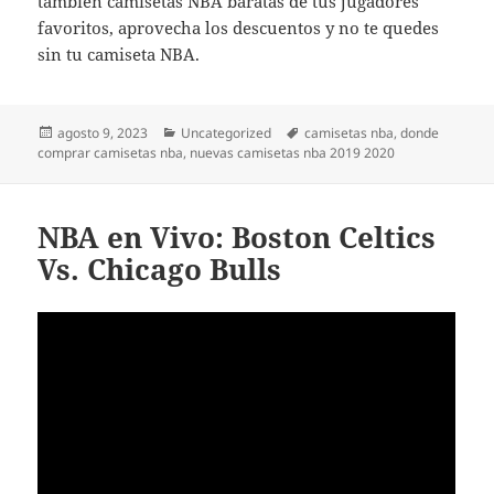
también camisetas NBA baratas de tus jugadores
favoritos, aprovecha los descuentos y no te quedes
sin tu camiseta NBA.
Publicado
Categorías
Etiquetas
agosto 9, 2023
Uncategorized
camisetas nba
,
donde
el
comprar camisetas nba
,
nuevas camisetas nba 2019 2020
NBA en Vivo: Boston Celtics
Vs. Chicago Bulls