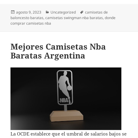
Publicado
Categorías
Etiquetas
agosto 9, 2023
Uncategorized
camisetas de
el
baloncesto baratas
,
camisetas swingman nba baratas
,
donde
comprar camisetas nba
Mejores Camisetas Nba
Baratas Argentina
La OCDE establece que el umbral de salarios bajos se