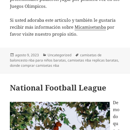
Juegos Olímpicos.
Si usted adoraba este artículo y también le gustaría
recibir más información sobre
Micamisetanba
por
favor visite nuestro propio sitio.
Publicado
Categorías
Etiquetas
agosto 9, 2023
Uncategorized
camisetas de
el
baloncesto nba para niños baratas
,
camisetas nba replicas baratas
,
donde comprar camisetas nba
National Football League
De
mo
do
qu