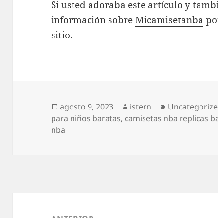
Si usted adoraba este artículo y tambi
información sobre
Micamisetanba
por
sitio.
Publicado
Autor
Categorías
agosto 9, 2023
istern
Uncategoriz
el
para niños baratas
,
camisetas nba replicas b
nba
Navegación
de