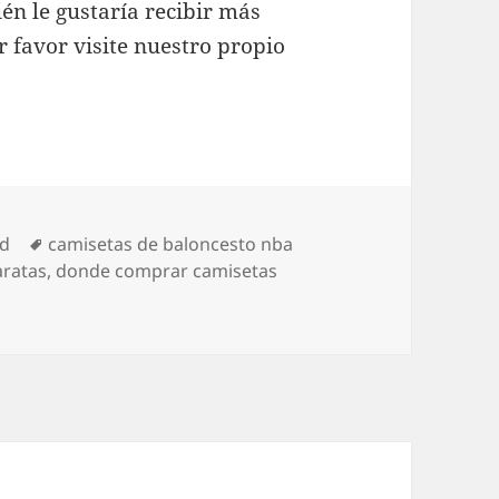
én le gustaría recibir más
 favor visite nuestro propio
Etiquetas
ed
camisetas de baloncesto nba
aratas
,
donde comprar camisetas