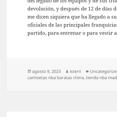
del legado de los equipos y de sus tri
devolución, y después de 12 de días 
me dicen siquiera que ha llegado a su
oficiales de las principales franquici
partido, para entrenar o para vestir a
Publicado
Autor
Categorías
agosto 9, 2023
istern
Uncategoriz
el
camisetas nba baratas china
,
tienda nba mad
Navegación