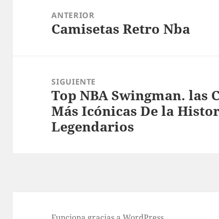
de
ANTERIOR
Camisetas Retro Nba
entradas
Entrada
anterior:
SIGUIENTE
Top NBA Swingman. las C
Entrada
Más Icónicas De la Histo
siguiente:
Legendarios
Funciona gracias a WordPress