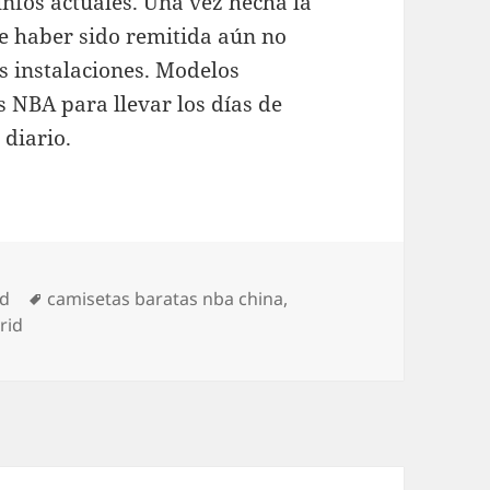
unfos actuales. Una vez hecha la
de haber sido remitida aún no
s instalaciones. Modelos
as NBA para llevar los días de
 diario.
Etiquetas
ed
camisetas baratas nba china
,
rid