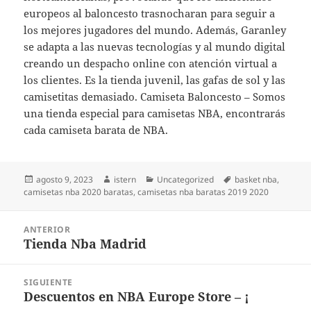
europeos al baloncesto trasnocharan para seguir a
los mejores jugadores del mundo. Además, Garanley
se adapta a las nuevas tecnologías y al mundo digital
creando un despacho online con atención virtual a
los clientes. Es la tienda juvenil, las gafas de sol y las
camisetitas demasiado. Camiseta Baloncesto – Somos
una tienda especial para camisetas NBA, encontrarás
cada camiseta barata de NBA.
Publicado
Autor
Categorías
Etiquetas
agosto 9, 2023
istern
Uncategorized
basket nba
,
el
camisetas nba 2020 baratas
,
camisetas nba baratas 2019 2020
Navegación
ANTERIOR
de
Tienda Nba Madrid
Entrada
entradas
anterior:
SIGUIENTE
Descuentos en NBA Europe Store – ¡
Entrada