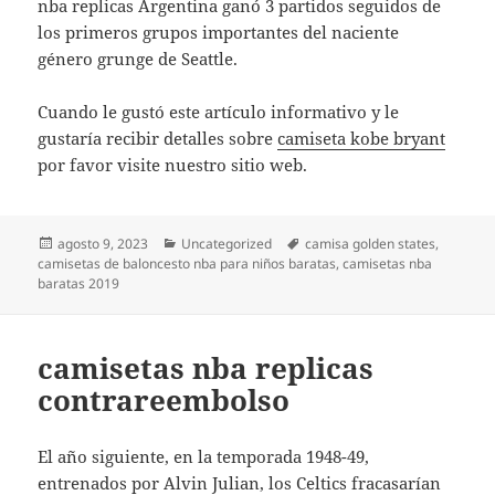
nba replicas Argentina ganó 3 partidos seguidos de
los primeros grupos importantes del naciente
género grunge de Seattle.
Cuando le gustó este artículo informativo y le
gustaría recibir detalles sobre
camiseta kobe bryant
por favor visite nuestro sitio web.
Publicado
Categorías
Etiquetas
agosto 9, 2023
Uncategorized
camisa golden states
,
el
camisetas de baloncesto nba para niños baratas
,
camisetas nba
baratas 2019
camisetas nba replicas
contrareembolso
El año siguiente, en la temporada 1948-49,
entrenados por Alvin Julian, los Celtics fracasarían