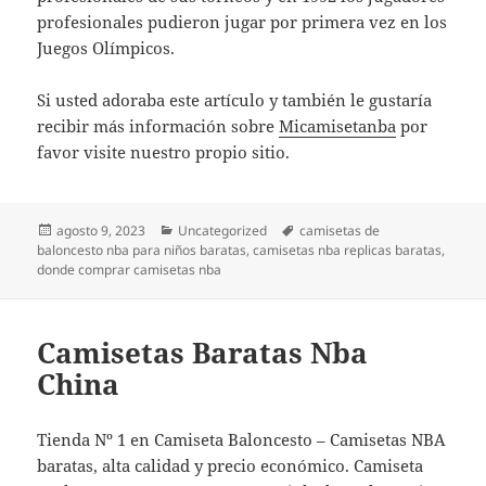
profesionales pudieron jugar por primera vez en los
Juegos Olímpicos.
Si usted adoraba este artículo y también le gustaría
recibir más información sobre
Micamisetanba
por
favor visite nuestro propio sitio.
Publicado
Categorías
Etiquetas
agosto 9, 2023
Uncategorized
camisetas de
el
baloncesto nba para niños baratas
,
camisetas nba replicas baratas
,
donde comprar camisetas nba
Camisetas Baratas Nba
China
Tienda Nº 1 en Camiseta Baloncesto – Camisetas NBA
baratas, alta calidad y precio económico. Camiseta