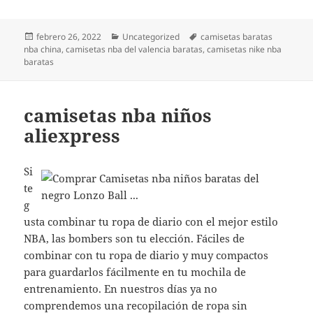
Publicado
Categorías
Etiquetas
febrero 26, 2022
Uncategorized
camisetas baratas
el
nba china
,
camisetas nba del valencia baratas
,
camisetas nike nba
baratas
camisetas nba niños
aliexpress
Si
te
g
usta combinar tu ropa de diario con el mejor estilo
NBA, las bombers son tu elección. Fáciles de
combinar con tu ropa de diario y muy compactos
para guardarlos fácilmente en tu mochila de
entrenamiento. En nuestros días ya no
comprendemos una recopilación de ropa sin