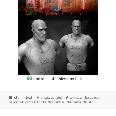
Publicado
Categorías
Etiquetas
julio 11, 2023
Uncategorized
camiseta nba de usa
el
basketball
,
camisetas nike nba baratas
,
nba tienda oficial