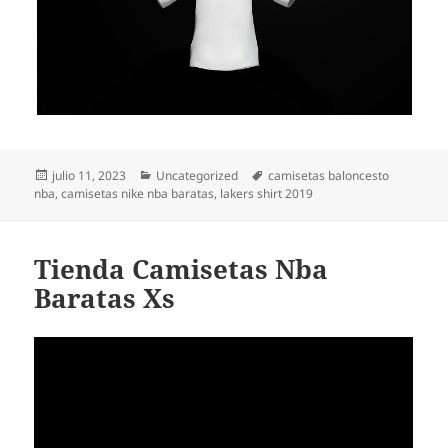
Publicado
Categorías
Etiquetas
julio 11, 2023
Uncategorized
camisetas baloncesto
el
nba
,
camisetas nike nba baratas
,
lakers shirt 2019
Tienda Camisetas Nba
Baratas Xs