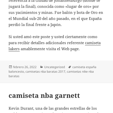
referencia a la ciudad de Johannesburgo (donde se
jugará la final), conocida como «lugar de oro» por
sus yacimientos y minas. Fue balón y bota de Oro en
el Mundial sub-20 del año pasado, en el que España
perdió la final frente a Japón.
Si usted amó este poste y usted ciertamente como
para recibir detalles adicionales referente
camiseta
lakers
amablemente visita el Web page.
Publicado
Categorías
Etiquetas
febrero 26, 2022
Uncategorized
camiseta españa
el
baloncesto
,
camisetas nba baratas 2017
,
camisetas nike nba
baratas
camiseta nba garnett
Kevin Durant, una de las grandes estrellas de los