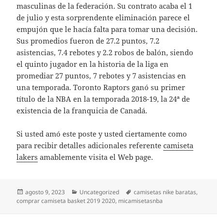
masculinas de la federación. Su contrato acaba el 1
de julio y esta sorprendente eliminación parece el
empujón que le hacía falta para tomar una decisión.
Sus promedios fueron de 27.2 puntos, 7.2
asistencias, 7.4 rebotes y 2.2 robos de balón, siendo
el quinto jugador en la historia de la liga en
promediar 27 puntos, 7 rebotes y 7 asistencias en
una temporada. Toronto Raptors ganó su primer
título de la NBA en la temporada 2018-19, la 24ª de
existencia de la franquicia de Canadá.
Si usted amó este poste y usted ciertamente como
para recibir detalles adicionales referente
camiseta
lakers
amablemente visita el Web page.
Publicado
Categorías
Etiquetas
agosto 9, 2023
Uncategorized
camisetas nike baratas
,
el
comprar camiseta basket 2019 2020
,
micamisetasnba