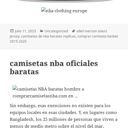
Publicado
Categorías
Etiquetas
julio 11, 2023
Uncategorized
allen iverson sixers
el
jersey
,
camisetas de nba baratas replicas
,
comprar camiseta basket
2019 2020
camisetas nba oficiales
baratas
Sin embargo, esas exenciones no existen para los
equipos locales en esas ciudades. Y, en lugares como
Bangladesh, los 25 millones de personas que viven a
menos de medio metro sobre el nivel del mar,