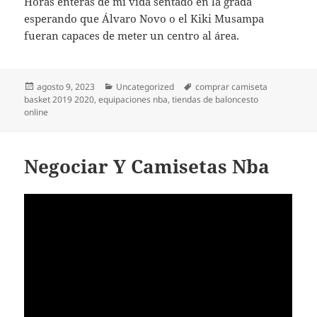
Horas enteras de mi vida sentado en la grada
esperando que Álvaro Novo o el Kiki Musampa
fueran capaces de meter un centro al área.
Publicado
Categorías
Etiquetas
agosto 9, 2023
Uncategorized
comprar camiseta
el
basket 2019 2020
,
equipaciones nba
,
tiendas de baloncesto
online
Negociar Y Camisetas Nba