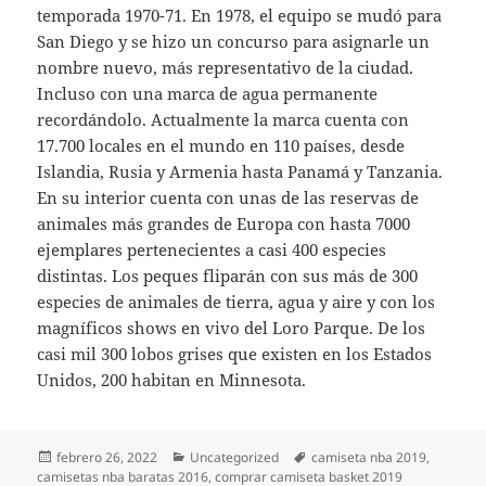
temporada 1970-71. En 1978, el equipo se mudó para
San Diego y se hizo un concurso para asignarle un
nombre nuevo, más representativo de la ciudad.
Incluso con una marca de agua permanente
recordándolo. Actualmente la marca cuenta con
17.700 locales en el mundo en 110 países, desde
Islandia, Rusia y Armenia hasta Panamá y Tanzania.
En su interior cuenta con unas de las reservas de
animales más grandes de Europa con hasta 7000
ejemplares pertenecientes a casi 400 especies
distintas. Los peques fliparán con sus más de 300
especies de animales de tierra, agua y aire y con los
magníficos shows en vivo del Loro Parque. De los
casi mil 300 lobos grises que existen en los Estados
Unidos, 200 habitan en Minnesota.
Publicado
Categorías
Etiquetas
febrero 26, 2022
Uncategorized
camiseta nba 2019
,
el
camisetas nba baratas 2016
,
comprar camiseta basket 2019