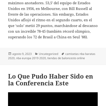
máximos anotadores. 53,5′ del equipo de Estados
Unidos en 1956, en Melbourne, con Bill Russell al
frente de las operaciones. Sin embargo, Estados
Unidos aflojó el ritmo en el segundo cuarto, en el
que ‘solo’ metió 29 puntos, marchándose al descanso
con un increíble 78-45 (también récord olímpico,
superando los 72 de Brasil a China en Seul ’88).
Publicado
Categorías
Etiquetas
agosto 9, 2023
Uncategorized
camisetas nba baratas
el
2020
,
nba europa 2019 2020
,
tiendas de baloncesto online
Lo Que Pudo Haber Sido en
la Conferencia Este