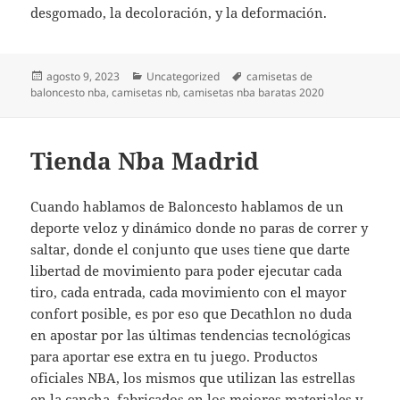
desgomado, la decoloración, y la deformación.
Publicado
Categorías
Etiquetas
agosto 9, 2023
Uncategorized
camisetas de
el
baloncesto nba
,
camisetas nb
,
camisetas nba baratas 2020
Tienda Nba Madrid
Cuando hablamos de Baloncesto hablamos de un
deporte veloz y dinámico donde no paras de correr y
saltar, donde el conjunto que uses tiene que darte
libertad de movimiento para poder ejecutar cada
tiro, cada entrada, cada movimiento con el mayor
confort posible, es por eso que Decathlon no duda
en apostar por las últimas tendencias tecnológicas
para aportar ese extra en tu juego. Productos
oficiales NBA, los mismos que utilizan las estrellas
en la cancha, fabricados en los mejores materiales y