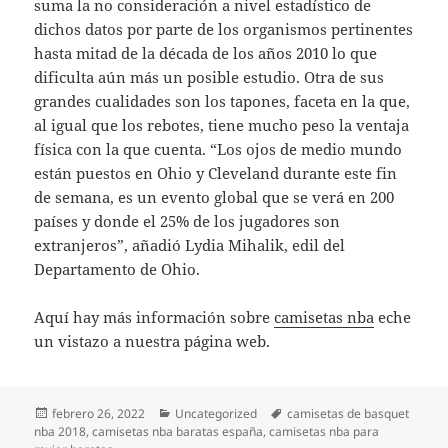
suma la no consideración a nivel estadístico de
dichos datos por parte de los organismos pertinentes
hasta mitad de la década de los años 2010 lo que
dificulta aún más un posible estudio. Otra de sus
grandes cualidades son los tapones, faceta en la que,
al igual que los rebotes, tiene mucho peso la ventaja
física con la que cuenta. “Los ojos de medio mundo
están puestos en Ohio y Cleveland durante este fin
de semana, es un evento global que se verá en 200
países y donde el 25% de los jugadores son
extranjeros”, añadió Lydia Mihalik, edil del
Departamento de Ohio.
Aquí hay más información sobre
camisetas nba
eche
un vistazo a nuestra página web.
Publicado
Categorías
Etiquetas
febrero 26, 2022
Uncategorized
camisetas de basquet
el
nba 2018
,
camisetas nba baratas españa
,
camisetas nba para