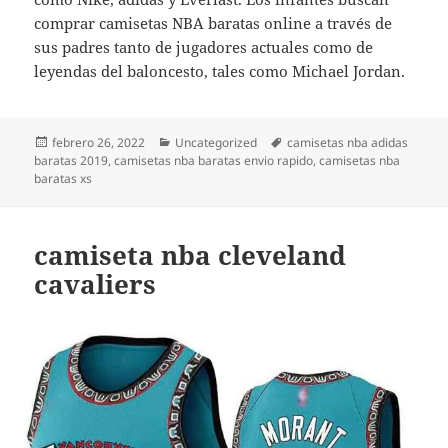
comprar camisetas NBA baratas online a través de
sus padres tanto de jugadores actuales como de
leyendas del baloncesto, tales como Michael Jordan.
Publicado
Categorías
Etiquetas
febrero 26, 2022
Uncategorized
camisetas nba adidas
el
baratas 2019
,
camisetas nba baratas envio rapido
,
camisetas nba
baratas xs
camiseta nba cleveland
cavaliers