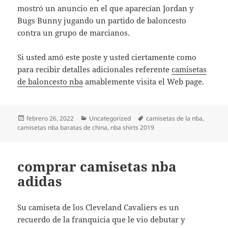
mostró un anuncio en el que aparecían Jordan y
Bugs Bunny jugando un partido de baloncesto
contra un grupo de marcianos.
Si usted amó este poste y usted ciertamente como
para recibir detalles adicionales referente
camisetas
de baloncesto nba
amablemente visita el Web page.
Publicado
Categorías
Etiquetas
febrero 26, 2022
Uncategorized
camisetas de la nba
,
el
camisetas nba baratas de china
,
nba shirts 2019
comprar camisetas nba
adidas
Su camiseta de los Cleveland Cavaliers es un
recuerdo de la franquicia que le vio debutar y