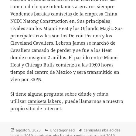
como todo lo que intentamos acercaros siempre.
Vendemos baratas camisetas de la empresa China
NCEC Natong Construction en. Sus principales
rivales son los Miami Heat y los Orlando Magic. Sus
principales rivales son los Detroit Pistons y los
Cleveland Cavaliers. Lebron James se marchó de
Cavaliers cansado de perder y se fue a los Heat
donde consiguió 2 anillos. El partido entre Miami
Heat y Chicago Bulls comienza a las 19:00 horas
tiempo del centro de México y será transmitido en
vivo por ESPN.
Si tiene alguna pregunta sobre dónde y cómo
utilizar
camiseta lakers
, puede llamarnos a nuestro
propio sitio de Internet.
Publicado
Categorías
Etiquetas
agosto 9, 2023
Uncategorized
camisetas nba adidas
el
baratas 2019
,
camisetas nba baratas sevilla
,
lakers shirt 2019