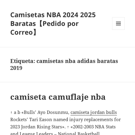
Camisetas NBA 2024 2025
Baratas【Pedido por
Correo】
MENÚ
Y
WIDGETS
Etiqueta:
camisetas nba adidas baratas
2019
camiseta camuflaje nba
↑ a b «Bulls’ Ayo Dosunmu,
camiseta jordan bulls
Rockets’ Tari Eason named injury replacements for
2023 Jordan Rising Stars». ↑ «2002-2003 NBA Stats
and League Leaders – National Basketball