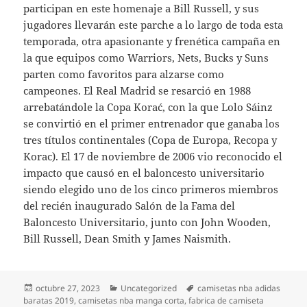
participan en este homenaje a Bill Russell, y sus
jugadores llevarán este parche a lo largo de toda esta
temporada, otra apasionante y frenética campaña en
la que equipos como Warriors, Nets, Bucks y Suns
parten como favoritos para alzarse como
campeones. El Real Madrid se resarció en 1988
arrebatándole la Copa Korać, con la que Lolo Sáinz
se convirtió en el primer entrenador que ganaba los
tres títulos continentales (Copa de Europa, Recopa y
Korac). El 17 de noviembre de 2006 vio reconocido el
impacto que causó en el baloncesto universitario
siendo elegido uno de los cinco primeros miembros
del recién inaugurado Salón de la Fama del
Baloncesto Universitario, junto con John Wooden,
Bill Russell, Dean Smith y James Naismith.
Publicado
Categorías
Etiquetas
octubre 27, 2023
Uncategorized
camisetas nba adidas
el
baratas 2019
,
camisetas nba manga corta
,
fabrica de camiseta