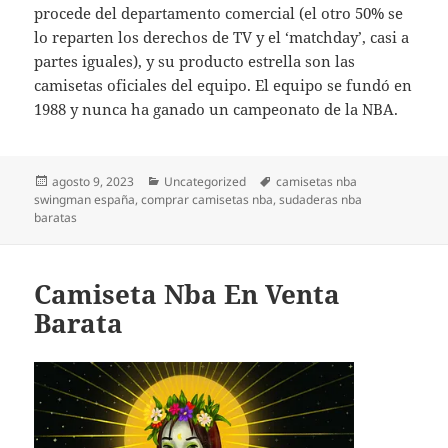
procede del departamento comercial (el otro 50% se
lo reparten los derechos de TV y el ‘matchday’, casi a
partes iguales), y su producto estrella son las
camisetas oficiales del equipo. El equipo se fundó en
1988 y nunca ha ganado un campeonato de la NBA.
Publicado
Categorías
Etiquetas
agosto 9, 2023
Uncategorized
camisetas nba
el
swingman españa
,
comprar camisetas nba
,
sudaderas nba
baratas
Camiseta Nba En Venta
Barata