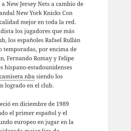
 a New Jersey Nets a cambio de
handal New York Knicks Con
calidad mejor en toda la red.
dista los jugadores que más
ub, los españoles Rafael Rullán
cho temporadas, por encima de
lán, Fernando Romay y Felipe
los hispano-estadounidenses
camiseta nba
siendo los
n logrado en el club.
leció en diciembre de 1989
ndo el primer español y el
undo europeo en jugar en la
siderada mejor liga de