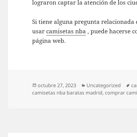
lograron captar la atención de los c
Si tiene alguna pregunta relacionad
usar
camisetas nba
, puede hacerse c
página web.
Publicado
Categorías
Et
octubre 27, 2023
Uncategorized
ca
el
camisetas nba baratas madrid
,
comprar cami