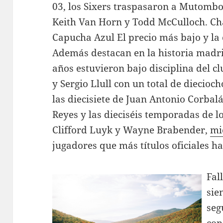
03, los Sixers traspasaron a Mutombo
Keith Van Horn y Todd McCulloch. C
Capucha Azul El precio más bajo y la 
Además destacan en la historia madri
años estuvieron bajo disciplina del cl
y Sergio Llull con un total de diecio
las diecisiete de Juan Antonio Corba
Reyes y las dieciséis temporadas de 
Clifford Luyk y Wayne Brabender,
mi
jugadores que más títulos oficiales ha
Fal
sie
seg
con