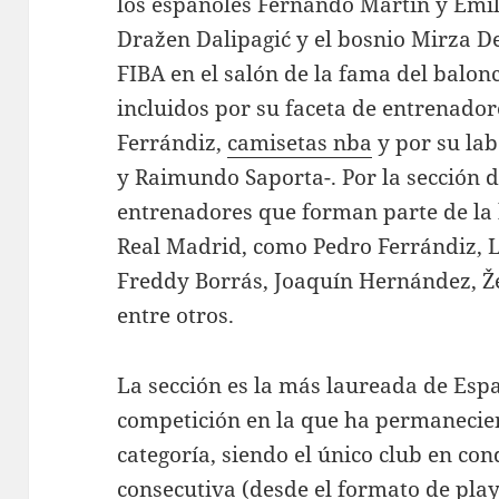
los españoles Fernando Martín y Emil
Dražen Dalipagić y el bosnio Mirza De
FIBA en el salón de la fama del balo
incluidos por su faceta de entrenado
Ferrándiz,
camisetas nba
y por su la
y Raimundo Saporta-. Por la sección 
entrenadores que forman parte de la h
Real Madrid, como Pedro Ferrándiz, L
Freddy Borrás, Joaquín Hernández, Že
entre otros.
La sección es la más laureada de Españ
competición en la que ha permaneci
categoría, siendo el único club en co
consecutiva (desde el formato de play-