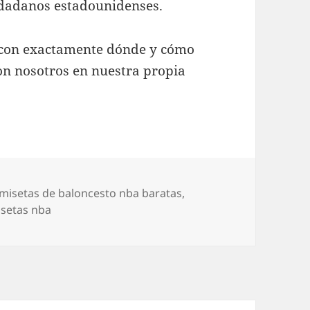
iudadanos estadounidenses.
a con exactamente dónde y cómo
on nosotros en nuestra propia
iquetas
misetas de baloncesto nba baratas
,
setas nba