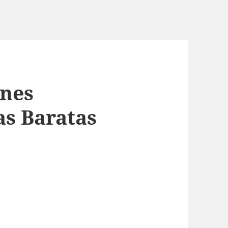
ones
as Baratas