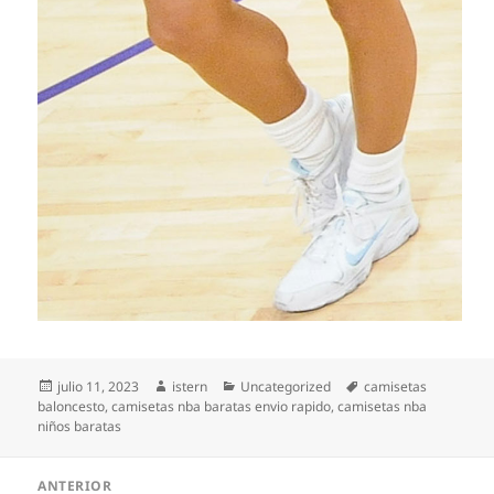
Publicado
Autor
Categorías
Etiquetas
julio 11, 2023
istern
Uncategorized
camisetas
el
baloncesto
,
camisetas nba baratas envio rapido
,
camisetas nba
niños baratas
Navegación
ANTERIOR