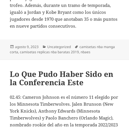
trofeo. Además, durante un tramo de temporada,
igualó a Jordan y Kobe Bryant como los únicos
jugadores desde 1970 que anotaban 35 o más puntos
en nueve partidos consecutivos.
Publicado
Categorías
Etiquetas
agosto 9, 2023
Uncategorized
camisetas nba manga
el
corta
,
camisetas replicas nba baratas 2019
,
nbaes
Lo Que Pudo Haber Sido en
la Conferencia Este
02.45: Cameron Johnson es el número 11 elegido por
los Minnesota Timberwolves. Jalen Brunson (New
York Knicks), Anthony Edwards (Minnesota
Timberwolves) y Paolo Banchero (Orlando Magic),
nombrado rookie del año en la temporada 2022/2023