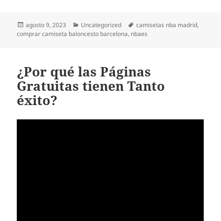
Publicado
Categorías
Etiquetas
agosto 9, 2023
Uncategorized
camisetas nba madrid
,
el
comprar camiseta baloncesto barcelona
,
nbaes
¿Por qué las Páginas
Gratuitas tienen Tanto
éxito?