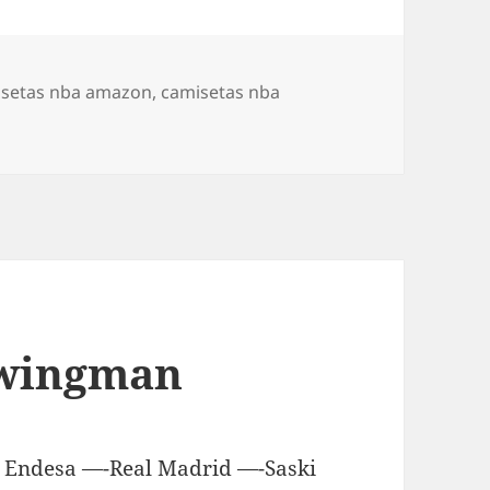
uetas
isetas nba amazon
,
camisetas nba
Swingman
a Endesa —-Real Madrid —-Saski