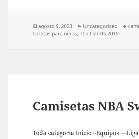
Publicado
Categorías
Etiq
agosto 9, 2023
Uncategorized
cam
el
baratas para niños
,
nba t shirts 2019
Camisetas NBA 
Toda categoría Inicio –Equipos —Lig