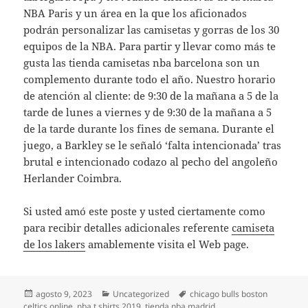
NBA Paris y un área en la que los aficionados
podrán personalizar las camisetas y gorras de los 30
equipos de la NBA. Para partir y llevar como más te
gusta las tienda camisetas nba barcelona son un
complemento durante todo el año. Nuestro horario
de atención al cliente: de 9:30 de la mañana a 5 de la
tarde de lunes a viernes y de 9:30 de la mañana a 5
de la tarde durante los fines de semana. Durante el
juego, a Barkley se le señaló ‘falta intencionada’ tras
brutal e intencionado codazo al pecho del angoleño
Herlander Coimbra.
Si usted amó este poste y usted ciertamente como
para recibir detalles adicionales referente
camiseta
de los lakers
amablemente visita el Web page.
Publicado
Categorías
Etiquetas
agosto 9, 2023
Uncategorized
chicago bulls boston
el
celtics online
,
nba t shirts 2019
,
tienda nba madrid