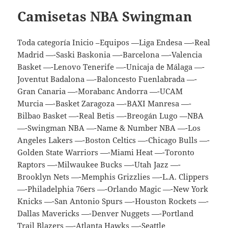
Camisetas NBA Swingman
Toda categoría Inicio –Equipos —Liga Endesa —-Real
Madrid —-Saski Baskonia —-Barcelona —-Valencia
Basket —-Lenovo Tenerife —-Unicaja de Málaga —-
Joventut Badalona —-Baloncesto Fuenlabrada —-
Gran Canaria —-Morabanc Andorra —-UCAM
Murcia —-Basket Zaragoza —-BAXI Manresa —-
Bilbao Basket —-Real Betis —-Breogán Lugo —NBA
—-Swingman NBA —-Name & Number NBA —-Los
Angeles Lakers —-Boston Celtics —-Chicago Bulls —-
Golden State Warriors —-Miami Heat —-Toronto
Raptors —-Milwaukee Bucks —-Utah Jazz —-
Brooklyn Nets —-Memphis Grizzlies —-L.A. Clippers
—-Philadelphia 76ers —-Orlando Magic —-New York
Knicks —-San Antonio Spurs —-Houston Rockets —-
Dallas Mavericks —-Denver Nuggets —-Portland
Trail Blazers —-Atlanta Hawks —-Seattle