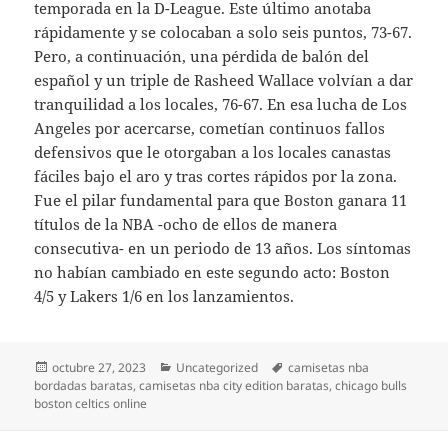
temporada en la D-League. Este último anotaba
rápidamente y se colocaban a solo seis puntos, 73-67.
Pero, a continuación, una pérdida de balón del
español y un triple de Rasheed Wallace volvían a dar
tranquilidad a los locales, 76-67. En esa lucha de Los
Angeles por acercarse, cometían continuos fallos
defensivos que le otorgaban a los locales canastas
fáciles bajo el aro y tras cortes rápidos por la zona.
Fue el pilar fundamental para que Boston ganara 11
títulos de la NBA -ocho de ellos de manera
consecutiva- en un periodo de 13 años. Los síntomas
no habían cambiado en este segundo acto: Boston
4/5 y Lakers 1/6 en los lanzamientos.
Publicado
Categorías
Etiquetas
octubre 27, 2023
Uncategorized
camisetas nba
el
bordadas baratas
,
camisetas nba city edition baratas
,
chicago bulls
boston celtics online