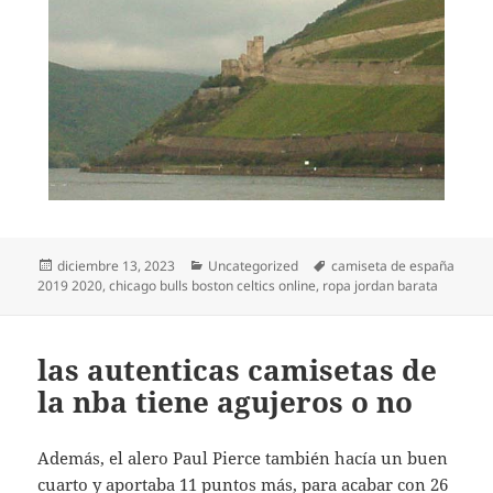
Publicado
Categorías
Etiquetas
diciembre 13, 2023
Uncategorized
camiseta de españa
el
2019 2020
,
chicago bulls boston celtics online
,
ropa jordan barata
las autenticas camisetas de
la nba tiene agujeros o no
Además, el alero Paul Pierce también hacía un buen
cuarto y aportaba 11 puntos más, para acabar con 26