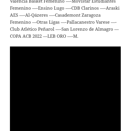
Valencia Basket Femenino —-Movistar Estudiantes
Femenino —-Ensino Lugo —-CDB Clarinos —-Araski
AES —-Al-Qázeres —-Casademont Zaragoza
Femenino —Otras Ligas —-Pallacanestro Varese —-
Club Atlético Peñarol —-San Lorenzo de Almagro —
COPA ACB 2022 —LEB ORO —-M.