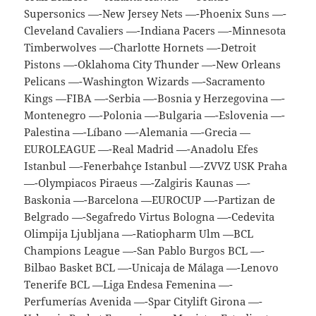
Supersonics —-New Jersey Nets —-Phoenix Suns —-
Cleveland Cavaliers —-Indiana Pacers —-Minnesota
Timberwolves —-Charlotte Hornets —-Detroit
Pistons —-Oklahoma City Thunder —-New Orleans
Pelicans —-Washington Wizards —-Sacramento
Kings —FIBA —-Serbia —-Bosnia y Herzegovina —-
Montenegro —-Polonia —-Bulgaria —-Eslovenia —-
Palestina —-Líbano —-Alemania —-Grecia —
EUROLEAGUE —-Real Madrid —-Anadolu Efes
Istanbul —-Fenerbahçe Istanbul —-ZVVZ USK Praha
—-Olympiacos Piraeus —-Zalgiris Kaunas —-
Baskonia —-Barcelona —EUROCUP —-Partizan de
Belgrado —-Segafredo Virtus Bologna —-Cedevita
Olimpija Ljubljana —-Ratiopharm Ulm —BCL
Champions League —-San Pablo Burgos BCL —-
Bilbao Basket BCL —-Unicaja de Málaga —-Lenovo
Tenerife BCL —Liga Endesa Femenina —-
Perfumerías Avenida —-Spar Citylift Girona —-