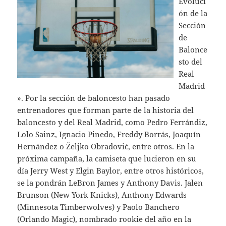
Evoluci
ón de la
Sección
de
Balonce
sto del
Real
Madrid
». Por la sección de baloncesto han pasado
entrenadores que forman parte de la historia del
baloncesto y del Real Madrid, como Pedro Ferrándiz,
Lolo Sainz, Ignacio Pinedo, Freddy Borrás, Joaquín
Hernández o Željko Obradović, entre otros. En la
próxima campaña, la camiseta que lucieron en su
día Jerry West y Elgin Baylor, entre otros históricos,
se la pondrán LeBron James y Anthony Davis. Jalen
Brunson (New York Knicks), Anthony Edwards
(Minnesota Timberwolves) y Paolo Banchero
(Orlando Magic), nombrado rookie del año en la