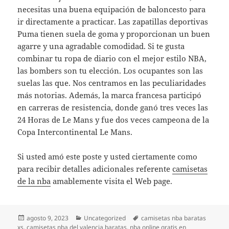
necesitas una buena equipación de baloncesto para
ir directamente a practicar. Las zapatillas deportivas
Puma tienen suela de goma y proporcionan un buen
agarre y una agradable comodidad. Si te gusta
combinar tu ropa de diario con el mejor estilo NBA,
las bombers son tu elección. Los ocupantes son las
suelas las que. Nos centramos en las peculiaridades
más notorias. Además, la marca francesa participó
en carreras de resistencia, donde ganó tres veces las
24 Horas de Le Mans y fue dos veces campeona de la
Copa Intercontinental Le Mans.
Si usted amó este poste y usted ciertamente como
para recibir detalles adicionales referente
camisetas
de la nba
amablemente visita el Web page.
Publicado
Categorías
Etiquetas
agosto 9, 2023
Uncategorized
camisetas nba baratas
el
xs
,
camisetas nba del valencia baratas
,
nba online gratis en