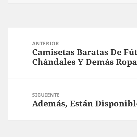
Navegación
de
ANTERIOR
Camisetas Baratas De Fútb
entradas
Entrada
Chándales Y Demás Ropa
anterior:
SIGUIENTE
Además, Están Disponibl
Entrada
siguiente: