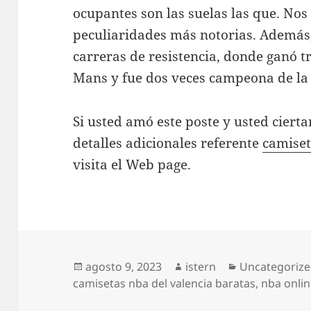
ocupantes son las suelas las que. Nos
peculiaridades más notorias. Además,
carreras de resistencia, donde ganó t
Mans y fue dos veces campeona de la
Si usted amó este poste y usted ciert
detalles adicionales referente
camiset
visita el Web page.
Publicado
Autor
Categorías
agosto 9, 2023
istern
Uncategoriz
el
camisetas nba del valencia baratas
,
nba onlin