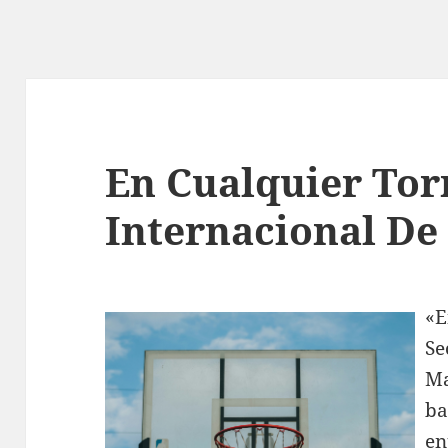
En Cualquier To
Internacional De
«E
Se
Ma
ba
en