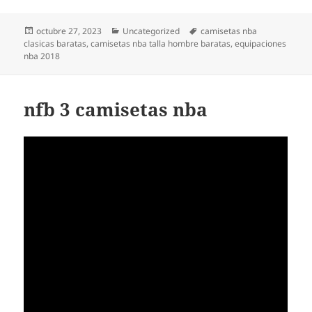
Publicado
Categorías
Etiquetas
octubre 27, 2023
Uncategorized
camisetas nba
el
clasicas baratas
,
camisetas nba talla hombre baratas
,
equipaciones
nba 2018
nfb 3 camisetas nba