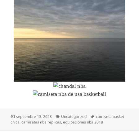
Publicado
Categorías
Etiquetas
septiembre 13, 2023
Uncategorized
camiseta basket
el
chica
,
camisetas nba replicas
,
equipaciones nba 2018