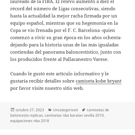
laureado de la FIBA. El relevo aumentó a diez el
récord del número de Ligas consecutivas, siendo
hasta la actualidad la mejor racha firmada por un
equipo español, mientras que su hegemonía en la
Copa se vio frenada por el F. C. Barcelona -quien
comenzó a vivir su gran época en los años ochenta-
dejando para la historia unas de las más igualadas
contiendas del panorama baloncestístico, junto con
los producidos frente al Pallacanestro Varese.
Cuando le gustó este artículo informativo y le
gustaría recibir detalles sobre
camiseta kobe bryant
por favor visite nuestro sitio web.
Publicado
Categorías
Etiquetas
octubre 27, 2023
Uncategorized
camisetas de
el
baloncesto replicas
,
camisetas nba baratas sevilla 2019
,
equipaciones nba 2018