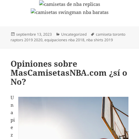
Publicado
Categorías
Etiquetas
septiembre 13, 2023
Uncategorized
camiseta toronto
el
raptors 2019 2020
,
equipaciones nba 2018
,
nba shirts 2019
Opiniones sobre
MasCamisetasNBA.com ¿sí o
No?
U
n
a
pi
e
z