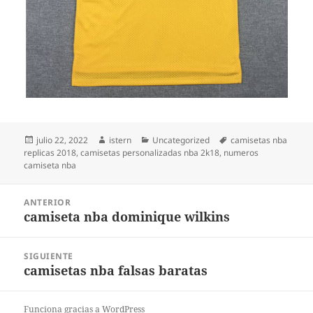
Publicado
Autor
Categorías
Etiquetas
julio 22, 2022
istern
Uncategorized
camisetas nba
el
replicas 2018
,
camisetas personalizadas nba 2k18
,
numeros
camiseta nba
Navegación
ANTERIOR
de
camiseta nba dominique wilkins
Entrada
entradas
anterior:
SIGUIENTE
camisetas nba falsas baratas
Entrada
siguiente:
Funciona gracias a WordPress