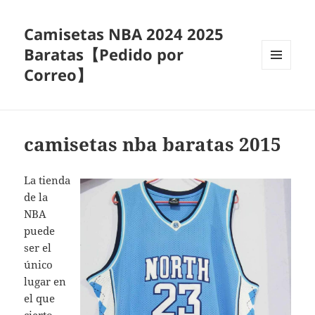
Camisetas NBA 2024 2025
Baratas【Pedido por
Correo】
MENÚ
Y
WIDGETS
camisetas nba baratas 2015
La tienda
de la
NBA
puede
ser el
único
lugar en
el que