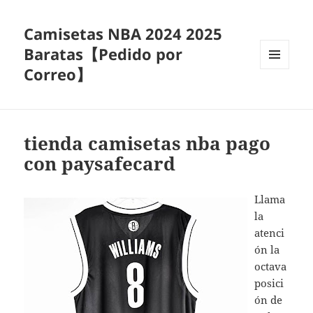
Camisetas NBA 2024 2025
Baratas【Pedido por
Correo】
MENÚ
Y
WIDGETS
tienda camisetas nba pago
con paysafecard
Llama
la
atenci
ón la
octava
posici
ón de