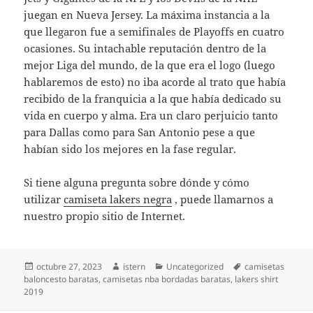
juegan en Nueva Jersey. La máxima instancia a la
que llegaron fue a semifinales de Playoffs en cuatro
ocasiones. Su intachable reputación dentro de la
mejor Liga del mundo, de la que era el logo (luego
hablaremos de esto) no iba acorde al trato que había
recibido de la franquicia a la que había dedicado su
vida en cuerpo y alma. Era un claro perjuicio tanto
para Dallas como para San Antonio pese a que
habían sido los mejores en la fase regular.
Si tiene alguna pregunta sobre dónde y cómo
utilizar
camiseta lakers negra
, puede llamarnos a
nuestro propio sitio de Internet.
Publicado
Autor
Categorías
Etiquetas
octubre 27, 2023
istern
Uncategorized
camisetas
el
baloncesto baratas
,
camisetas nba bordadas baratas
,
lakers shirt
2019