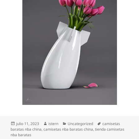
Publicado
Autor
Categorías
Etiquetas
julio 11, 2023
istern
Uncategorized
camisetas
el
baratas nba china
,
camisetas nba baratas china
,
tienda camisetas
nba baratas