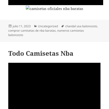
Publicado
Categorías
Etiquetas
julio 11, 2023
Uncategorized
chandal usa baloncesto
,
el
comprar camisetas de nba baratas
,
numeros camisetas
baloncesto
Todo Camisetas Nba