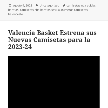
Publicado
Categorías
Etiquetas
agosto 9, 2023
Uncategorized
camisetas nba adidas
el
baratas
,
camisetas nba baratas sevilla
,
numeros camisetas
baloncesto
Valencia Basket Estrena sus
Nuevas Camisetas para la
2023-24