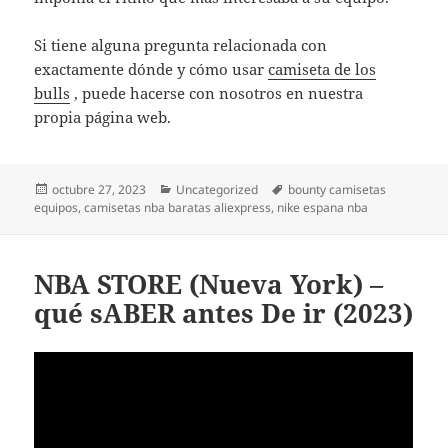
Si tiene alguna pregunta relacionada con
exactamente dónde y cómo usar
camiseta de los
bulls
, puede hacerse con nosotros en nuestra
propia página web.
Publicado
Categorías
Etiquetas
octubre 27, 2023
Uncategorized
bounty camisetas
el
equipos
,
camisetas nba baratas aliexpress
,
nike espana nba
NBA STORE (Nueva York) –
qué sABER antes De ir (2023)