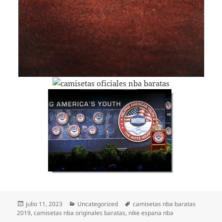
Publicado
Categorías
Etiquetas
julio 11, 2023
Uncategorized
camisetas nba baratas
el
2019
,
camisetas nba originales baratas
,
nike espana nba