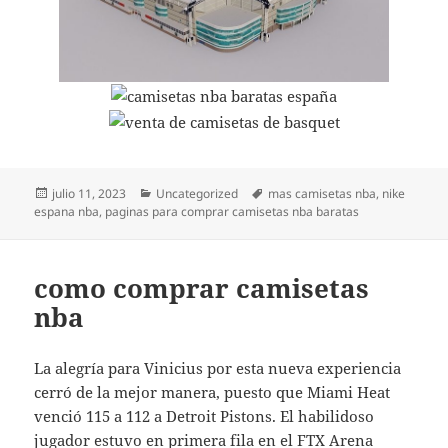
Publicado
Categorías
Etiquetas
julio 11, 2023
Uncategorized
mas camisetas nba
,
nike
el
espana nba
,
paginas para comprar camisetas nba baratas
como comprar camisetas
nba
La alegría para Vinicius por esta nueva experiencia
cerró de la mejor manera, puesto que Miami Heat
venció 115 a 112 a Detroit Pistons. El habilidoso
jugador estuvo en primera fila en el FTX Arena