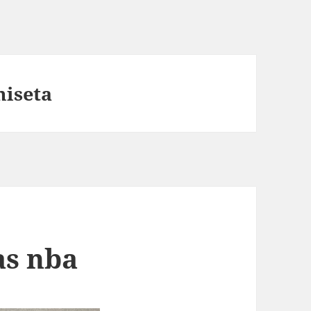
miseta
as nba