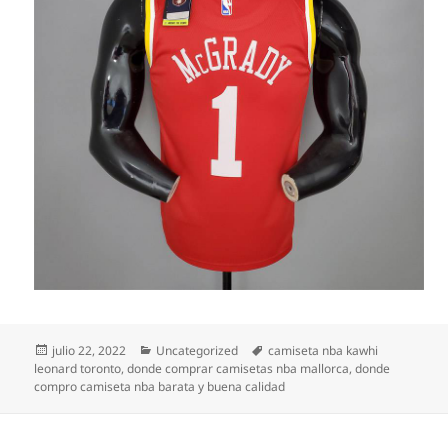
Publicado
Categorías
Etiquetas
julio 22, 2022
Uncategorized
camiseta nba kawhi
el
leonard toronto
,
donde comprar camisetas nba mallorca
,
donde
compro camiseta nba barata y buena calidad