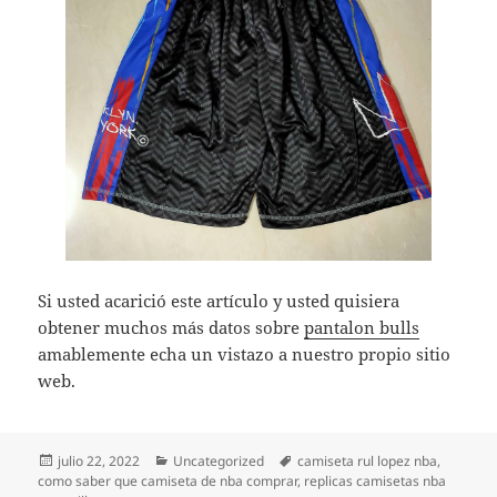
Si usted acarició este artículo y usted quisiera
obtener muchos más datos sobre
pantalon bulls
amablemente echa un vistazo a nuestro propio sitio
web.
Publicado
Categorías
Etiquetas
julio 22, 2022
Uncategorized
camiseta rul lopez nba
,
el
como saber que camiseta de nba comprar
,
replicas camisetas nba