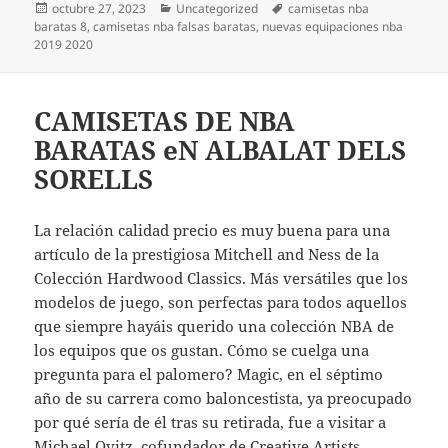
Publicado
Categorías
Etiquetas
octubre 27, 2023
Uncategorized
camisetas nba
el
baratas 8
,
camisetas nba falsas baratas
,
nuevas equipaciones nba
2019 2020
CAMISETAS DE NBA
BARATAS eN ALBALAT DELS
SORELLS
La relación calidad precio es muy buena para una
artículo de la prestigiosa Mitchell and Ness de la
Colección Hardwood Classics. Más versátiles que los
modelos de juego, son perfectas para todos aquellos
que siempre hayáis querido una colección NBA de
los equipos que os gustan. Cómo se cuelga una
pregunta para el palomero? Magic, en el séptimo
año de su carrera como baloncestista, ya preocupado
por qué sería de él tras su retirada, fue a visitar a
Michael Ovitz, cofundador de Creative Artists