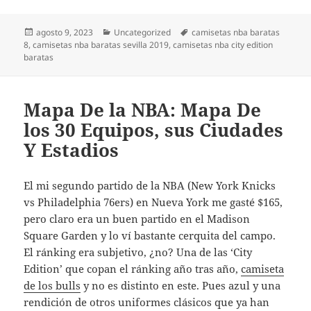
Publicado
Categorías
Etiquetas
agosto 9, 2023
Uncategorized
camisetas nba baratas
el
8
,
camisetas nba baratas sevilla 2019
,
camisetas nba city edition
baratas
Mapa De la NBA: Mapa De
los 30 Equipos, sus Ciudades
Y Estadios
El mi segundo partido de la NBA (New York Knicks
vs Philadelphia 76ers) en Nueva York me gasté $165,
pero claro era un buen partido en el Madison
Square Garden y lo ví bastante cerquita del campo.
El ránking era subjetivo, ¿no? Una de las ‘City
Edition’ que copan el ránking año tras año,
camiseta
de los bulls
y no es distinto en este. Pues azul y una
rendición de otros uniformes clásicos que ya han