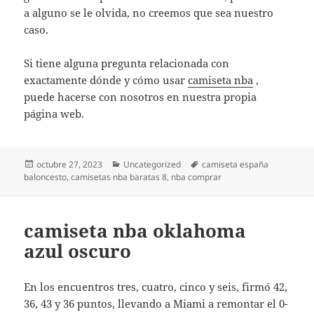
a alguno se le olvida, no creemos que sea nuestro
caso.
Si tiene alguna pregunta relacionada con
exactamente dónde y cómo usar
camiseta nba
,
puede hacerse con nosotros en nuestra propia
página web.
Publicado
Categorías
Etiquetas
octubre 27, 2023
Uncategorized
camiseta españa
el
baloncesto
,
camisetas nba baratas 8
,
nba comprar
camiseta nba oklahoma
azul oscuro
En los encuentros tres, cuatro, cinco y seis, firmó 42,
36, 43 y 36 puntos, llevando a Miami a remontar el 0-