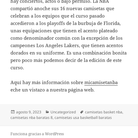
hay conciertos, actos o bajo permiso. La NBA
compartió anoche sus 16 nuevas camisetas que
celebran a los equipos que el curso pasado
accedieron a los playoffs de la burbuja de Florida,
unas equipaciones que tienen el acento plateado
como denominador común con la excepción de los
campeones Los Angeles Lakers, que tienen acentos
dorados en su uniforme. Es una combinación bonita
pero poco más podemos decir de la edición de este
curso.
Aquí hay más información sobre
micamisetanba
eche un vistazo a nuestra página web.
Publicado
Categorías
Etiquetas
agosto 9, 2023
Uncategorized
camisetas basket nba
,
el
camisetas nba baratas 8
,
camisetas usa basketball baratas
Funciona gracias a WordPress