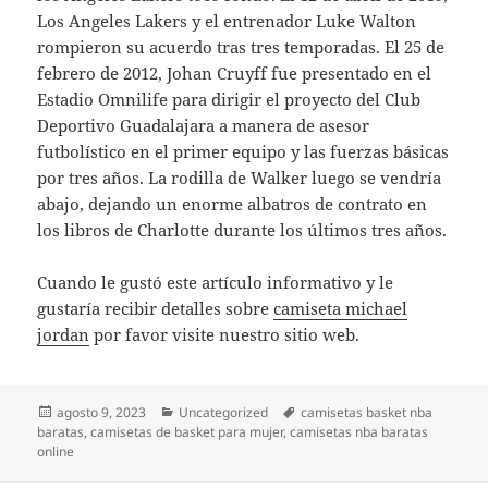
Los Angeles Lakers y el entrenador Luke Walton
rompieron su acuerdo tras tres temporadas. El 25 de
febrero de 2012, Johan Cruyff fue presentado en el
Estadio Omnilife para dirigir el proyecto del Club
Deportivo Guadalajara a manera de asesor
futbolístico en el primer equipo y las fuerzas básicas
por tres años. La rodilla de Walker luego se vendría
abajo, dejando un enorme albatros de contrato en
los libros de Charlotte durante los últimos tres años.
Cuando le gustó este artículo informativo y le
gustaría recibir detalles sobre
camiseta michael
jordan
por favor visite nuestro sitio web.
Publicado
Categorías
Etiquetas
agosto 9, 2023
Uncategorized
camisetas basket nba
el
baratas
,
camisetas de basket para mujer
,
camisetas nba baratas
online