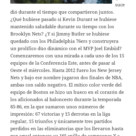
suce
dió durante el tiempo que compartieron juntos.
¿Qué hubiese pasado si Kevin Durant se hubiese
mantenido saludable durante su tiempo con los
Brooklyn Nets? ¿Y si Jimmy Butler se hubiese
quedado con los Philadelphia 76ers y construyera
un prolífico dúo dinámico con el MVP Joel Embiid?
Comenzaremos con una mirada a cada uno de los 15
equipos de la Conferencia Este, antes de pasar al
Oeste el miércoles. Hasta 2012 fuero los New Jersey
Nets y bajo ese nombre jugaron dos finales de NBA,
ambas con saldo negativo. El mítico color verde del
equipo de Boston se hizo un hueco en el corazón de
los aficionados al baloncesto durante la temporada
85-86, en la que sumaron unos números de
impresión: 67 victorias y 15 derrotas en la liga
regular, 15 triunfos y únicamente tres partidos
perdidos en las eliminatorias que los llevaron hasta
por aquel entonces su 16º anillo de campeones Y a