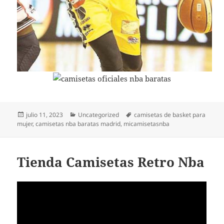
Publicado
Categorías
Etiquetas
julio 11, 2023
Uncategorized
camisetas de basket para
el
mujer
,
camisetas nba baratas madrid
,
micamisetasnba
Tienda Camisetas Retro Nba