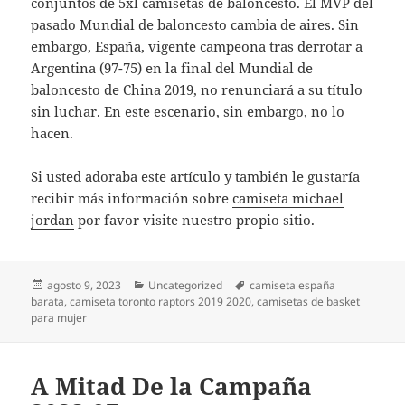
conjuntos de 5xl camisetas de baloncesto. El MVP del
pasado Mundial de baloncesto cambia de aires. Sin
embargo, España, vigente campeona tras derrotar a
Argentina (97-75) en la final del Mundial de
baloncesto de China 2019, no renunciará a su título
sin luchar. En este escenario, sin embargo, no lo
hacen.
Si usted adoraba este artículo y también le gustaría
recibir más información sobre
camiseta michael
jordan
por favor visite nuestro propio sitio.
Publicado
Categorías
Etiquetas
agosto 9, 2023
Uncategorized
camiseta españa
el
barata
,
camiseta toronto raptors 2019 2020
,
camisetas de basket
para mujer
A Mitad De la Campaña