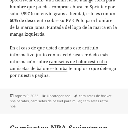
hombre que puedes comprar ahora en Sprinter por
sólo 9,99€ (con envío gratis a tienda), esto es con un
60% de descuento sobre su PVP. Polo para hombre
de la marca Joma. Puntada del logo de la marca en la
manga izquierda.
En el caso de que usted amado este artículo
informativo junto con usted desea ser dado más
información sobre
camisetas de baloncesto nba
camisetas de baloncesto nba
le imploro que detenga
por nuestra página.
Publicado
Categorías
Etiquetas
agosto 9, 2023
Uncategorized
camisetas de basket
el
nba baratas
,
camisetas de basket para mujer
,
camisetas retro
nba
Camisetas NBA Swingman