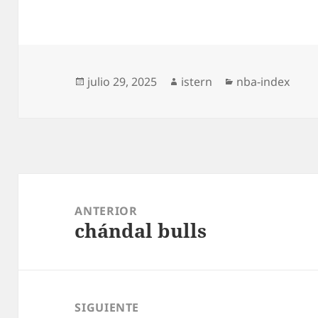
Publicado
Autor
Categorías
julio 29, 2025
istern
nba-index
el
Navegación
de
ANTERIOR
chándal bulls
entradas
Entrada
anterior:
SIGUIENTE