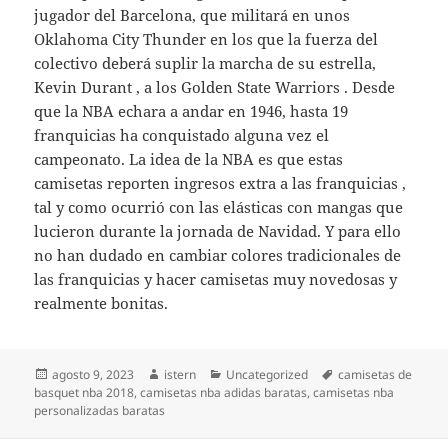
jugador del Barcelona, que militará en unos
Oklahoma City Thunder en los que la fuerza del
colectivo deberá suplir la marcha de su estrella,
Kevin Durant , a los Golden State Warriors . Desde
que la NBA echara a andar en 1946, hasta 19
franquicias ha conquistado alguna vez el
campeonato. La idea de la NBA es que estas
camisetas reporten ingresos extra a las franquicias ,
tal y como ocurrió con las elásticas con mangas que
lucieron durante la jornada de Navidad. Y para ello
no han dudado en cambiar colores tradicionales de
las franquicias y hacer camisetas muy novedosas y
realmente bonitas.
Publicado
Autor
Categorías
Etiquetas
agosto 9, 2023
istern
Uncategorized
camisetas de
el
basquet nba 2018
,
camisetas nba adidas baratas
,
camisetas nba
personalizadas baratas