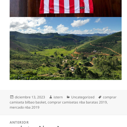
Publicado
Autor
Categorías
Etiquetas
diciembre 13, 2023
istern
Uncategorized
comprar
el
camiseta bilbao basket
,
comprar camisetas nba baratas 2019
,
mercado nba 2019
Navegación
ANTERIOR
de