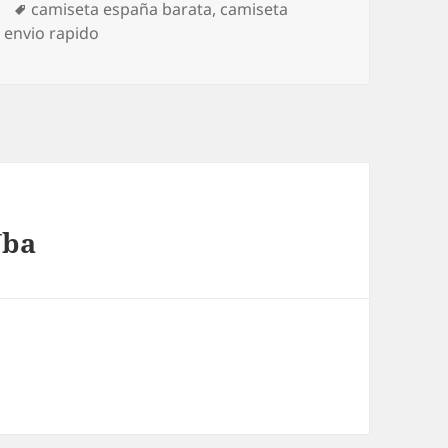
Etiquetas
camiseta españa barata
,
camiseta
 envio rapido
Nba