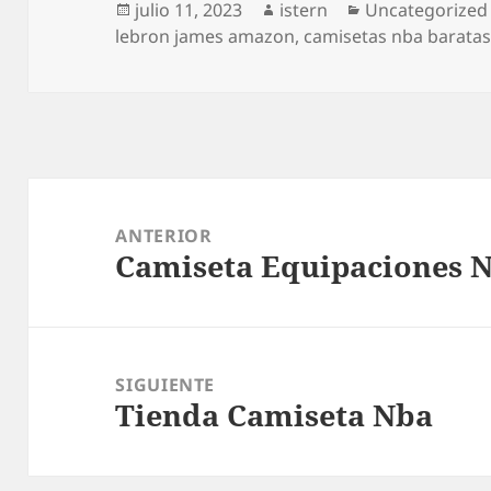
Publicado
Autor
Categorías
julio 11, 2023
istern
Uncategorized
el
lebron james amazon
,
camisetas nba baratas
Navegación
de
ANTERIOR
Camiseta Equipaciones 
entradas
Entrada
anterior:
SIGUIENTE
Tienda Camiseta Nba
Entrada
siguiente: