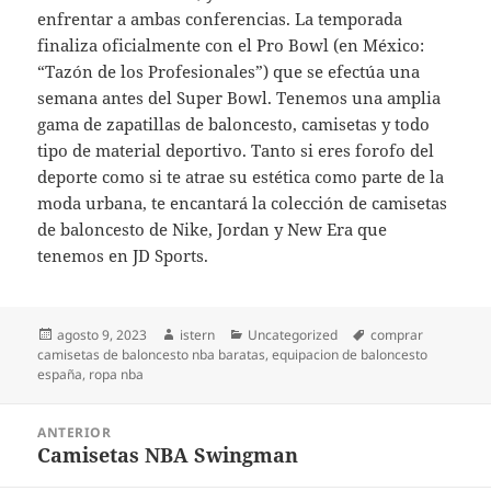
enfrentar a ambas conferencias. La temporada
finaliza oficialmente con el Pro Bowl (en México:
“Tazón de los Profesionales”) que se efectúa una
semana antes del Super Bowl. Tenemos una amplia
gama de zapatillas de baloncesto, camisetas y todo
tipo de material deportivo. Tanto si eres forofo del
deporte como si te atrae su estética como parte de la
moda urbana, te encantará la colección de camisetas
de baloncesto de Nike, Jordan y New Era que
tenemos en JD Sports.
Publicado
Autor
Categorías
Etiquetas
agosto 9, 2023
istern
Uncategorized
comprar
el
camisetas de baloncesto nba baratas
,
equipacion de baloncesto
españa
,
ropa nba
Navegación
ANTERIOR
de
Camisetas NBA Swingman
Entrada
entradas
anterior: