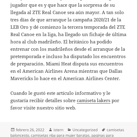
jugador que es y que hace que la sorpresa de su
llegada al ZTE Real Canoe sea aún mayor. A tan solo
tres días de que arranque la campaña 2020/21 de la
LEB Oro y dé comienzo la tercera temporada del ZTE
Real Canoe en la liga, ha llegado un fichaje de última
hora al club madrileño. El británico ha podido
entrenar con los madrileños desde el arranque de la
pretemporada e incluso ha disputado los encuentros
de preparación. Miami Heat disputa sus encuentros
en el American Airlines Arena mientras que Dallas
Mavericks lo hace en el American Airlines Center.
Cuando le gustó este artículo informativo y le
gustaría recibir detalles sobre
camiseta lakers
por
favor visite nuestro sitio web.
Publicado
Autor
Categorías
Etiquetas
febrero 26, 2022
istern
Uncategorized
camisetas
el
baloncesto
,
camisetas nba para mujer baratas
,
paginas para