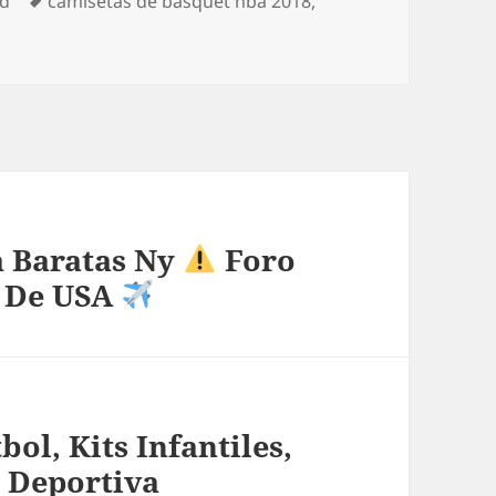
ed
camisetas de basquet nba 2018
,
a Baratas Ny
Foro
e De USA
ol, Kits Infantiles,
 Deportiva