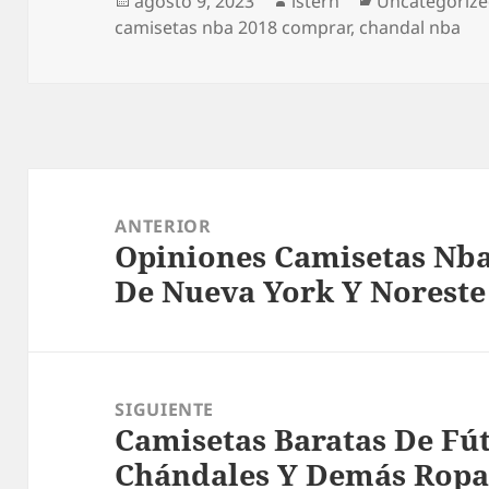
agosto 9, 2023
istern
Uncategoriz
el
camisetas nba 2018 comprar
,
chandal nba
Navegación
de
ANTERIOR
Opiniones Camisetas Nb
entradas
Entrada
De Nueva York Y Norest
anterior:
SIGUIENTE
Camisetas Baratas De Fútb
Entrada
Chándales Y Demás Ropa
siguiente: