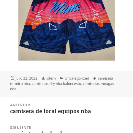
Publicado
Autor
Categorías
Etiquetas
julio 22, 2022
istern
Uncategorized
camiseta
el
termica nba
,
camisetas dry nba baloncesto
,
camisetas mnagas
nba
Navegación
ANTERIOR
de
camiseta de local equipos nba
Entrada
entradas
anterior:
SIGUIENTE